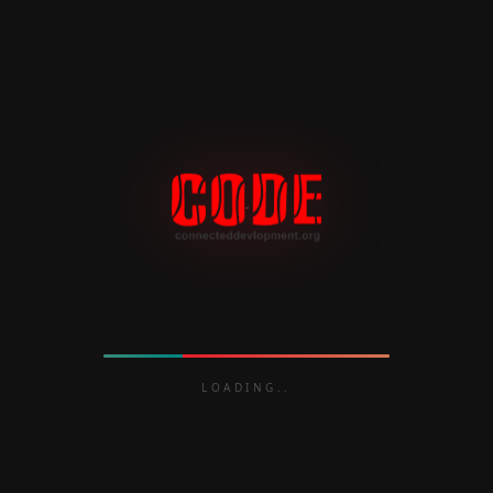
ajina.
rafçı ve sinemacıların genç, yetenekli kızların çarpıcı r
mak. Her erotik.
LOADING